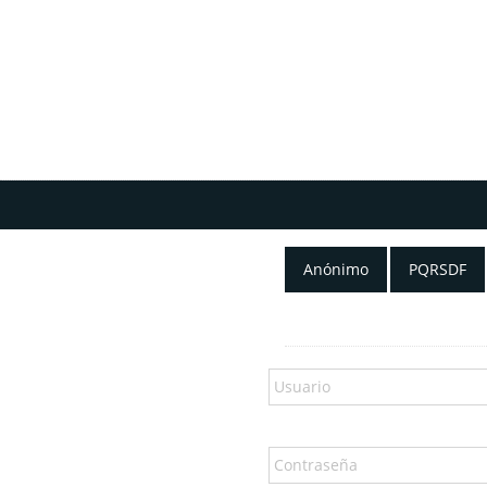
Anónimo
PQRSDF